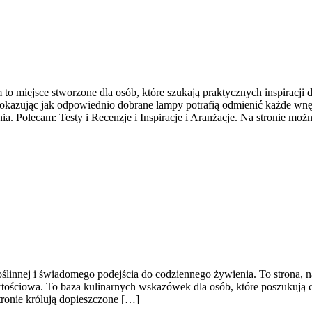
o miejsce stworzone dla osób, które szukają praktycznych inspiracji 
okazując jak odpowiednio dobrane lampy potrafią odmienić każde wnętrz
. Polecam: Testy i Recenzje i Inspiracje i Aranżacje. Na stronie moż
oślinnej i świadomego podejścia do codziennego żywienia. To strona, na
rtościowa. To baza kulinarnych wskazówek dla osób, które poszukują c
tronie królują dopieszczone […]