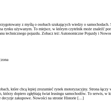
przygotowany z myślą o osobach szukających wiedzy o samochodach. S
a rynku używanym. To miejsce, w którym czytelnik może znaleźć pora
anu technicznego pojazdu. Zobacz też: Autonomiczne Pojazdy i Nowo
czona
sobach, które chcą lepiej zrozumieć rynek motoryzacyjny. Strona łącz
, którzy dopiero zgłębiają świat leasingu samochodów. To serwis, w 
e decyzje zakupowe. Nowości na stronie Historie […]