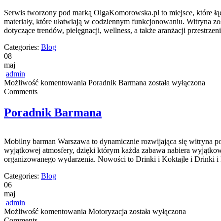
Serwis tworzony pod marką OlgaKomorowska.pl to miejsce, które łącz
materiały, które ułatwiają w codziennym funkcjonowaniu. Witryna zos
dotyczące trendów, pielęgnacji, wellness, a także aranżacji przestr
Categories:
Blog
08
maj
admin
Możliwość komentowania
Poradnik Barmana
została wyłączona
Comments
Poradnik Barmana
Mobilny barman Warszawa to dynamicznie rozwijająca się witryna poś
wyjątkowej atmosfery, dzięki którym każda zabawa nabiera wyjątkow
organizowanego wydarzenia. Nowości to Drinki i Koktajle i Drinki i
Categories:
Blog
06
maj
admin
Możliwość komentowania
Motoryzacja
została wyłączona
Comments