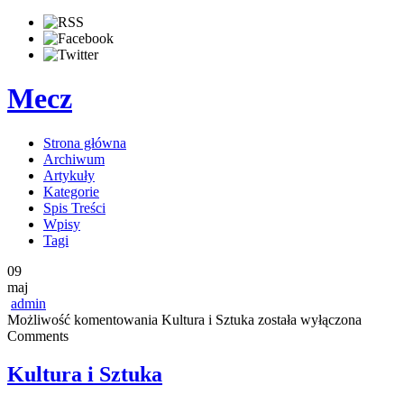
Mecz
Strona główna
Archiwum
Artykuły
Kategorie
Spis Treści
Wpisy
Tagi
09
maj
admin
Możliwość komentowania
Kultura i Sztuka
została wyłączona
Comments
Kultura i Sztuka