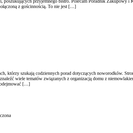
ci, poszukujących przyjemnego bistro. Polecam Poradnik Zakupowy i 
połączoną z gościnnością. To nie jest […]
ach, którzy szukają codziennych porad dotyczących noworodków. Strona
 znaleźć wiele tematów związanych z organizacją domu z niemowlakiem
ą podejmować […]
ączona