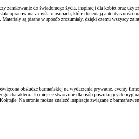
y zamiłowanie do świadomego życia, inspiracji dla kobiet oraz użyte
tała opracowana z myślą o osobach, które doceniają autentyczności or
zeni. Materiały są pisane w sposób zrozumiały, dzięki czemu wszyscy z
więcona obsłudze barmańskiej na wydarzenia prywatne, eventy firmowe
ego charakteru. To miejsce stworzone dla osób poszukujących orygina
 Koktajle. Na stronie można znaleźć inspiracje związane z barmaństwe