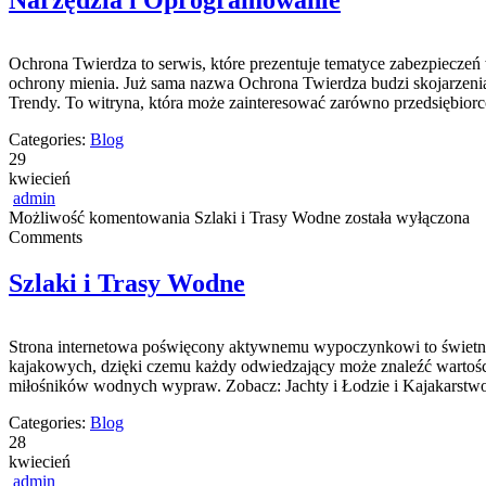
Narzędzia i Oprogramowanie
Ochrona Twierdza to serwis, które prezentuje tematyce zabezpieczeń 
ochrony mienia. Już sama nazwa Ochrona Twierdza budzi skojarzenia z
Trendy. To witryna, która może zainteresować zarówno przedsiębiorc
Categories:
Blog
29
kwiecień
admin
Możliwość komentowania
Szlaki i Trasy Wodne
została wyłączona
Comments
Szlaki i Trasy Wodne
Strona internetowa poświęcony aktywnemu wypoczynkowi to świetna p
kajakowych, dzięki czemu każdy odwiedzający może znaleźć wartości
miłośników wodnych wypraw. Zobacz: Jachty i Łodzie i Kajakarstwo
Categories:
Blog
28
kwiecień
admin