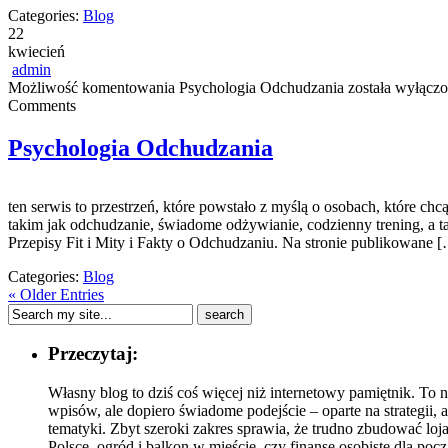
Categories:
Blog
22
kwiecień
admin
Możliwość komentowania
Psychologia Odchudzania
została wyłącz
Comments
Psychologia Odchudzania
ten serwis to przestrzeń, które powstało z myślą o osobach, które 
takim jak odchudzanie, świadome odżywianie, codzienny trening, a tak
Przepisy Fit i Mity i Fakty o Odchudzaniu. Na stronie publikowane 
Categories:
Blog
« Older Entries
Przeczytaj:
Własny blog to dziś coś więcej niż internetowy pamiętnik. To
wpisów, ale dopiero świadome podejście – oparte na strategii
tematyki. Zbyt szeroki zakres sprawia, że trudno zbudować lo
Polsce, ogród i balkon w mieście, czy finanse osobiste dla poc