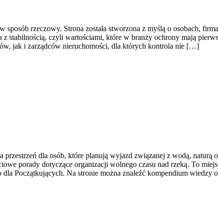
w sposób rzeczowy. Strona została stworzona z myślą o osobach, firmac
 stabilnością, czyli wartościami, które w branży ochrony mają pierws
ów, jak i zarządców nieruchomości, dla których kontrola nie […]
rzestrzeń dla osób, które planują wyjazd związanej z wodą, naturą 
owe porady dotyczące organizacji wolnego czasu nad rzeką. To miejsc
 dla Początkujących. Na stronie można znaleźć kompendium wiedzy o