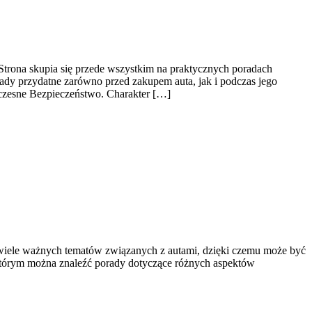
trona skupia się przede wszystkim na praktycznych poradach
dy przydatne zarówno przed zakupem auta, jak i podczas jego
czesne Bezpieczeństwo. Charakter […]
y wiele ważnych tematów związanych z autami, dzięki czemu może być
którym można znaleźć porady dotyczące różnych aspektów