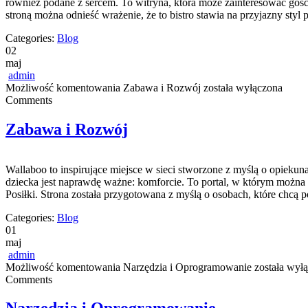
również podane z sercem. To witryna, która może zainteresować goś
stroną można odnieść wrażenie, że to bistro stawia na przyjazny styl 
Categories:
Blog
02
maj
admin
Możliwość komentowania
Zabawa i Rozwój
została wyłączona
Comments
Zabawa i Rozwój
Wallaboo to inspirujące miejsce w sieci stworzone z myślą o opiekun
dziecka jest naprawdę ważne: komforcie. To portal, w którym można
Posiłki. Strona została przygotowana z myślą o osobach, które chc
Categories:
Blog
01
maj
admin
Możliwość komentowania
Narzędzia i Oprogramowanie
została wył
Comments