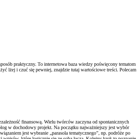
 w sposób praktyczny. To internetowa baza wiedzy poświęcony tematom
ć lżej i czuć się pewniej, znajdzie tutaj wartościowe treści. Polecam
 niezależność finansową. Wielu twórców zaczyna od spontanicznych
 blog w dochodowy projekt. Na początku najważniejszy jest wybór
związaniem jest wybranie „parasola tematycznego”, np. podróże po
i wpisów, które logicznie się ze sobą łączą. Kolejny krok to poznanie