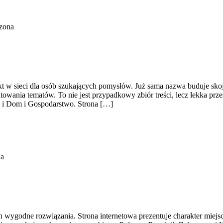
zona
kt w sieci dla osób szukających pomysłów. Już sama nazwa buduje sko
wania tematów. To nie jest przypadkowy zbiór treści, lecz lekka prze
e i Dom i Gospodarstwo. Strona […]
na
h wygodne rozwiązania. Strona internetowa prezentuje charakter miejs