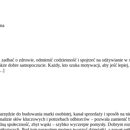
ona
chcą zadbać o zdrowie, odmienić codzienność i spojrzeć na odżywianie
że dobre samopoczucie. Każdy, kto szuka motywacji, aby jeść lepiej, ży
[…]
 narzędzie do budowania marki osobistej, kanał sprzedaży i sposób na
, analizie słów kluczowych i potrzebach odbiorców – pozwala zamienić
jalną społeczność, zbyt wąski – szybko wyczerpie pomysły. Dobrym ro
zątkujących. Pod tym parasolem możesz tworzyć dziesiątki, a nawet setk